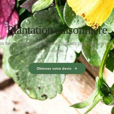
Plantation saisonnière
s fleurs, arbustes et légumes parfaits pour que votre ja
l'année.
Obtenez votre devis