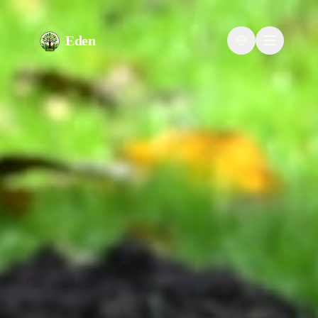
Eden
Change languag