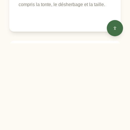
compris la tonte, le désherbage et la taille.
Conception de paysage
Du concept à la réalisation, notre équipe
crée des aménagements paysagers sur
mesure qui reflètent votre style et mettent en
valeur votre maison.