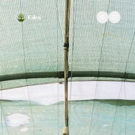
Eden
Change languag