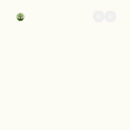
Eden
Change languag