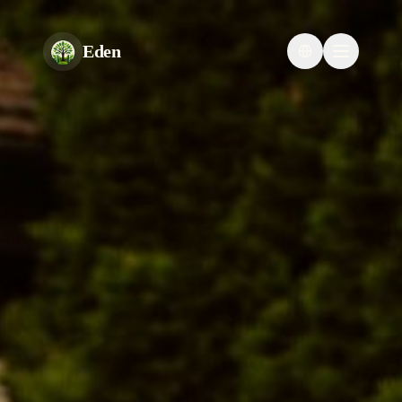
Eden
Change languag